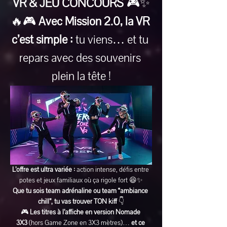
VR & JEU CONCOURS
 🎮✨
🔥🎮 
Avec Mission 2.0, la VR 
c’est simple :
 tu viens… et tu 
repars avec des souvenirs 
plein la tête !
L’offre est ultra variée :
 action intense, défis entre 
potes et jeux familiaux où ça rigole fort 😆✨
Que tu sois team adrénaline ou team “ambiance 
chill”, tu vas trouver TON kiff
 👇
🎮 
Les titres à l’affiche en version Nomade 
3X3
 (hors Game Zone en 3X3 mètres)… 
et ce 