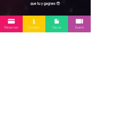
que tu y gagnes
 😎
En lire plus >
Réserver
Dossier
Devis
Event
Partager cet événement
Mission 2.0
Votre agence d’animations événementielles en Guadeloupe
Contact
: