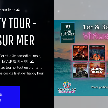
e sur Mer 🌊
Y TOUR -
 SUR MER
e 1er et le 3e samedi du mois,
 : le VUE SUR MER ! 🌊
 au tournoi tout en profitant
s cocktails et de l’happy hour
ses
s