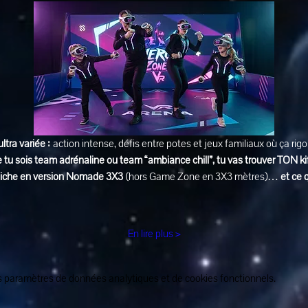
ultra variée :
 action intense, défis entre potes et jeux familiaux où ça rig
 tu sois team adrénaline ou team “ambiance chill”, tu vas trouver TON ki
affiche en version Nomade 3X3
 (hors Game Zone en 3X3 mètres)… 
et ce 
En lire plus >
 paramètres de données analytiques et de cookies fonctionnels.