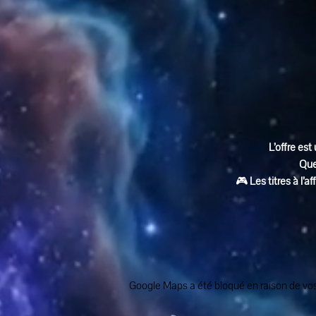
L’offre est 
Que
🎮 
Les titres à l’
Google Maps a été bloqué en raison de vos