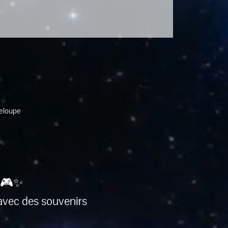
deloupe
 🎮✨
avec des souvenirs 