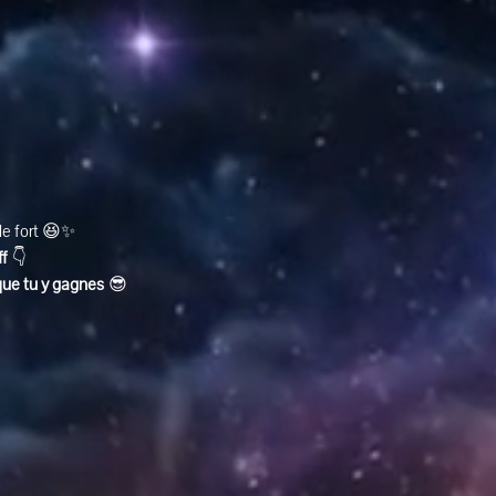
ole fort 😆✨
ff
 👇
que tu y gagnes
 😎