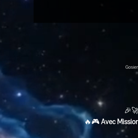
Gosier
🎉🚀
🔥🎮 
Avec Mission 