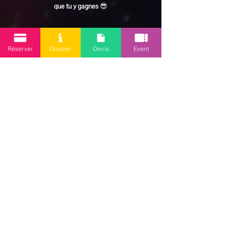
que tu y gagnes
 😎
En lire plus >
Réserver
Dossier
Devis
Event
Partager cet événement
Mission 2.0
Votre agence d’animations événementielles en Guadeloupe
Contact
: