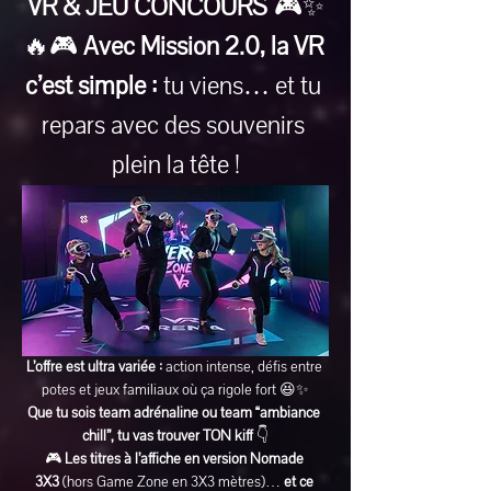
VR & JEU CONCOURS
 🎮✨
🔥🎮 
Avec Mission 2.0, la VR 
c’est simple :
 tu viens… et tu 
repars avec des souvenirs 
plein la tête !
L’offre est ultra variée :
 action intense, défis entre 
potes et jeux familiaux où ça rigole fort 😆✨
Que tu sois team adrénaline ou team “ambiance 
chill”, tu vas trouver TON kiff
 👇
🎮 
Les titres à l’affiche en version Nomade 
3X3
 (hors Game Zone en 3X3 mètres)… 
et ce 