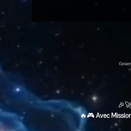
Gosier
🎉🚀
🔥🎮 
Avec Mission 