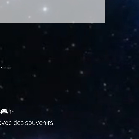
deloupe
 🎮✨
avec des souvenirs 