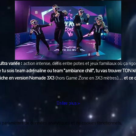
ultra variée :
 action intense, défis entre potes et jeux familiaux où ça rig
 tu sois team adrénaline ou team “ambiance chill”, tu vas trouver TON ki
affiche en version Nomade 3X3
 (hors Game Zone en 3X3 mètres)… 
et ce 
En lire plus >
 paramètres de données analytiques et de cookies fonctionnels.