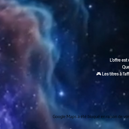
L’offre est 
Que
🎮 
Les titres à l’
Google Maps a été bloqué en raison de vos