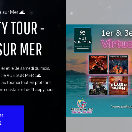
e sur Mer 🌊
Y TOUR -
 SUR MER
e 1er et le 3e samedi du mois,
 : le VUE SUR MER ! 🌊
 au tournoi tout en profitant
s cocktails et de l’happy hour
ses
s