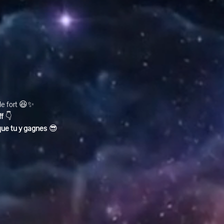
ole fort 😆✨
ff
 👇
que tu y gagnes
 😎