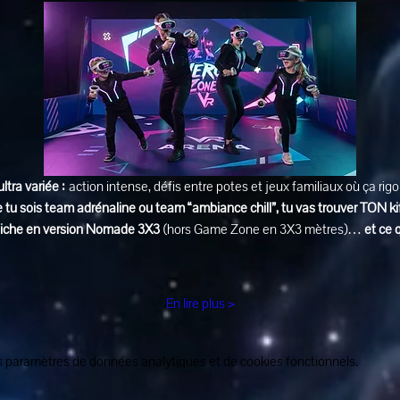
ultra variée :
 action intense, défis entre potes et jeux familiaux où ça rig
 tu sois team adrénaline ou team “ambiance chill”, tu vas trouver TON ki
affiche en version Nomade 3X3
 (hors Game Zone en 3X3 mètres)… 
et ce 
En lire plus >
 paramètres de données analytiques et de cookies fonctionnels.