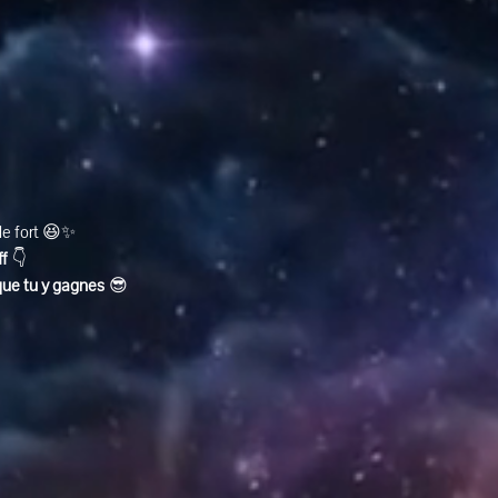
ole fort 😆✨
ff
 👇
que tu y gagnes
 😎