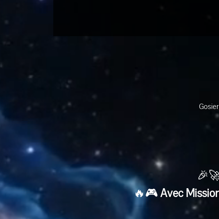
Gosier
🎉🚀
🔥🎮 
Avec Mission 