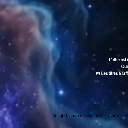
L’offre est 
Que
🎮 
Les titres à l’
Google Maps a été bloqué en raison de vos