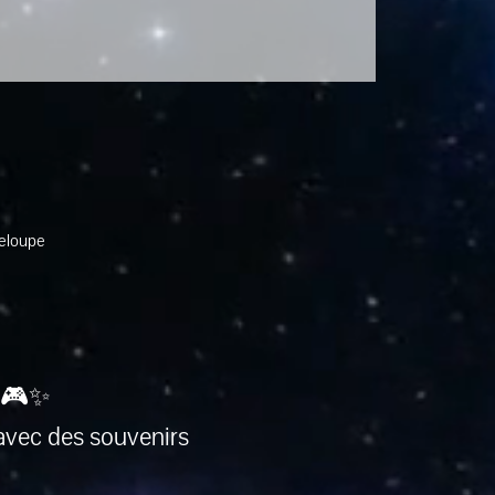
deloupe
 🎮✨
avec des souvenirs 