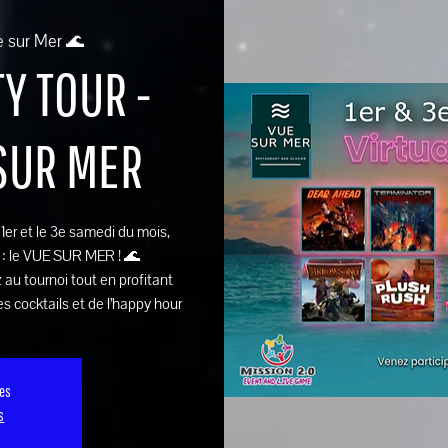
e sur Mer 🌊
Y TOUR -
 SUR MER
e 1er et le 3e samedi du mois,
 : le VUE SUR MER ! 🌊
 au tournoi tout en profitant
s cocktails et de l’happy hour
ses
s