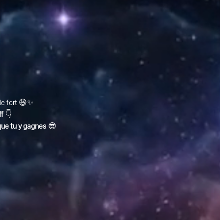
ole fort 😆✨
ff
 👇
que tu y gagnes
 😎