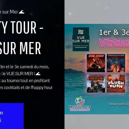
e sur Mer 🌊
Y TOUR -
 SUR MER
e 1er et le 3e samedi du mois,
 : le VUE SUR MER ! 🌊
 au tournoi tout en profitant
s cocktails et de l’happy hour
ses
s