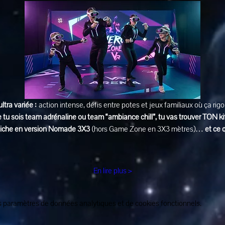
ultra variée :
 action intense, défis entre potes et jeux familiaux où ça rig
 tu sois team adrénaline ou team “ambiance chill”, tu vas trouver TON ki
affiche en version Nomade 3X3
 (hors Game Zone en 3X3 mètres)… 
et ce 
En lire plus >
 paramètres de données analytiques et de cookies fonctionnels.