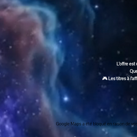
L’offre est 
Que
🎮 
Les titres à l’
Google Maps a été bloqué en raison de vos