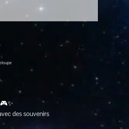
deloupe
 🎮✨
avec des souvenirs 