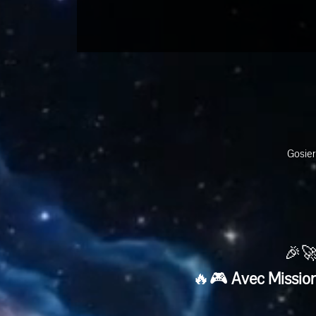
Gosier
🎉🚀
🔥🎮 
Avec Mission 