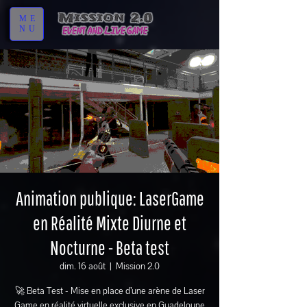
ME
NU
Animation publique: LaserGame
en Réalité Mixte Diurne et
Nocturne - Beta test
dim. 16 août
  |  
Mission 2.0
🚀 Beta Test - Mise en place d’une arène de Laser
Game en réalité virtuelle exclusive en Guadeloupe