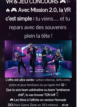
VR & JEU CONCOURS
 🎮✨
🔥🎮 
Avec Mission 2.0, la VR 
c’est simple :
 tu viens… et tu 
repars avec des souvenirs 
plein la tête !
L’offre est ultra variée :
 action intense, défis entre 
potes et jeux familiaux où ça rigole fort 😆✨
Que tu sois team adrénaline ou team “ambiance 
chill”, tu vas trouver TON kiff
 👇
🎮 
Les titres à l’affiche en version Nomade 
3X3
 (hors Game Zone en 3X3 mètres)… 
et ce 