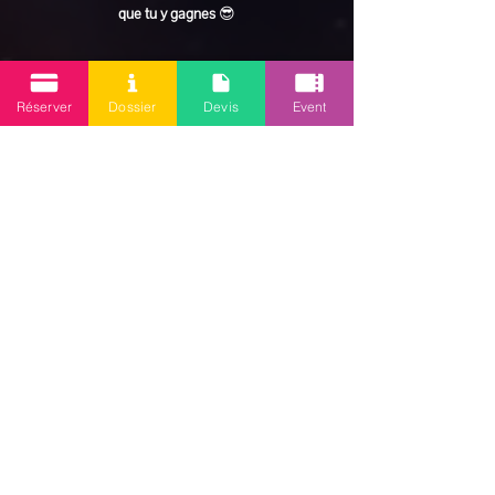
que tu y gagnes
 😎
En lire plus >
Réserver
Dossier
Devis
Event
Partager cet événement
Mission 2.0
Votre agence d’animations événementielles en Guadeloupe
Contact
: