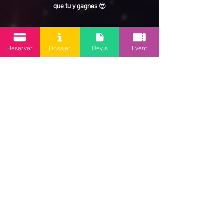
que tu y gagnes
 😎
En lire plus >
Réserver
Dossier
Devis
Event
Partager cet événement
Mission 2.0
Votre agence d’animations événementielles en Guadeloupe
Contact
: