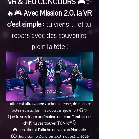
VR & JEU CONCOURS
 🎮✨
🔥🎮 
Avec Mission 2.0, la VR 
c’est simple :
 tu viens… et tu 
repars avec des souvenirs 
plein la tête !
L’offre est ultra variée :
 action intense, défis entre 
potes et jeux familiaux où ça rigole fort 😆✨
Que tu sois team adrénaline ou team “ambiance 
chill”, tu vas trouver TON kiff
 👇
🎮 
Les titres à l’affiche en version Nomade 
3X3
 (hors Game Zone en 3X3 mètres)… 
et ce 