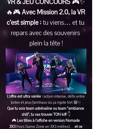
VR & JEU CONCOURS
 🎮✨
🔥🎮 
Avec Mission 2.0, la VR 
c’est simple :
 tu viens… et tu 
repars avec des souvenirs 
plein la tête !
L’offre est ultra variée :
 action intense, défis entre 
potes et jeux familiaux où ça rigole fort 😆✨
Que tu sois team adrénaline ou team “ambiance 
chill”, tu vas trouver TON kiff
 👇
🎮 
Les titres à l’affiche en version Nomade 
3X3
 (hors Game Zone en 3X3 mètres)… 
et ce 