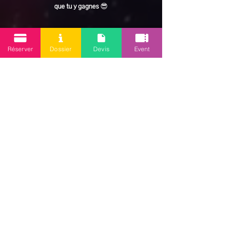
que tu y gagnes
 😎
En lire plus >
Réserver
Dossier
Devis
Event
Partager cet événement
Mission 2.0
Votre agence d’animations événementielles en Guadeloupe
Contact
: