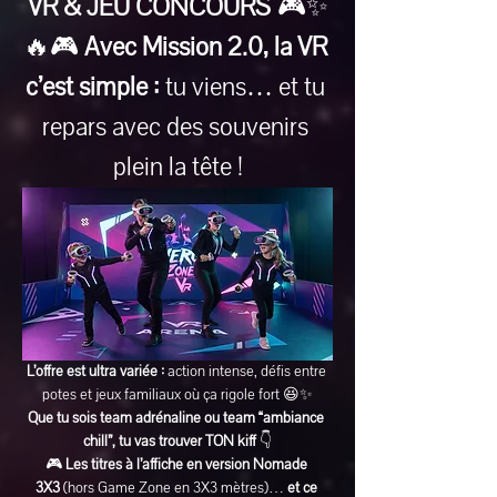
VR & JEU CONCOURS
 🎮✨
🔥🎮 
Avec Mission 2.0, la VR 
c’est simple :
 tu viens… et tu 
repars avec des souvenirs 
plein la tête !
L’offre est ultra variée :
 action intense, défis entre 
potes et jeux familiaux où ça rigole fort 😆✨
Que tu sois team adrénaline ou team “ambiance 
chill”, tu vas trouver TON kiff
 👇
🎮 
Les titres à l’affiche en version Nomade 
3X3
 (hors Game Zone en 3X3 mètres)… 
et ce 