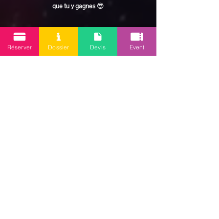
que tu y gagnes
 😎
En lire plus >
Réserver
Dossier
Devis
Event
Partager cet événement
Mission 2.0
Votre agence d’animations événementielles en Guadeloupe
Contact
: