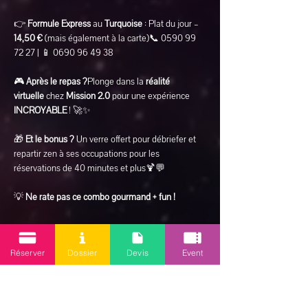
👉 
Formule Express
 au 
Turquoise
 : Plat du jour – 
14,50 € 
(mais également à la carte)📞 0590 99 
72 27 | 📱 0690 96 49 38
🎮 
Après le repas ?
Plonge dans la 
réalité 
virtuelle
 chez 
Mission 2.0
 pour une expérience 
INCROYABLE
 ! 🚀✨
🎁 
Et le bonus ? 
Un verre offert pour débriefer et 
repartir zen à ses occupations pour les 
réservations de 40 minutes et plus🍹💬
💡 
Ne rate pas ce combo gourmand + fun !
Réserver
Dossier
Devis
Event
Partager cet événement