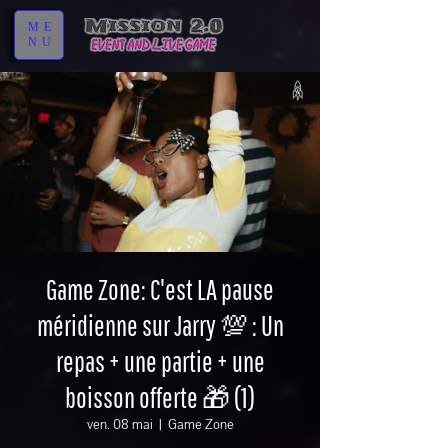
ME
NU
Game Zone: C'est LA pause
méridienne sur Jarry 💯 : Un
repas + une partie + une
boisson offerte 🎁 (1)
ven. 08 mai
  |  
Game Zone