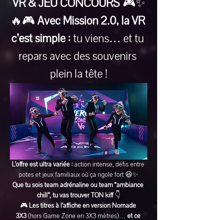
VR & JEU CONCOURS
 🎮✨
🔥🎮 
Avec Mission 2.0, la VR 
c’est simple :
 tu viens… et tu 
repars avec des souvenirs 
plein la tête !
L’offre est ultra variée :
 action intense, défis entre 
potes et jeux familiaux où ça rigole fort 😆✨
Que tu sois team adrénaline ou team “ambiance 
chill”, tu vas trouver TON kiff
 👇
🎮 
Les titres à l’affiche en version Nomade 
3X3
 (hors Game Zone en 3X3 mètres)… 
et ce 