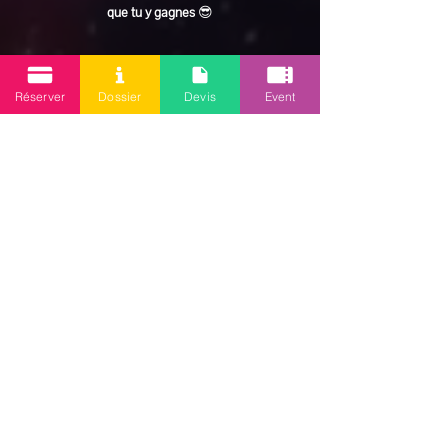
que tu y gagnes
 😎
En lire plus >
Réserver
Dossier
Devis
Event
Partager cet événement
Mission 2.0
Votre agence d’animations événementielles en Guadeloupe
Contact
: