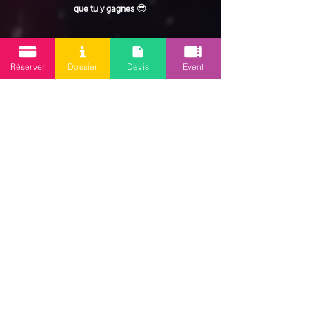
que tu y gagnes
 😎
En lire plus >
Réserver
Dossier
Devis
Event
Partager cet événement
Mission 2.0
Votre agence d’animations événementielles en Guadeloupe
Contact
: