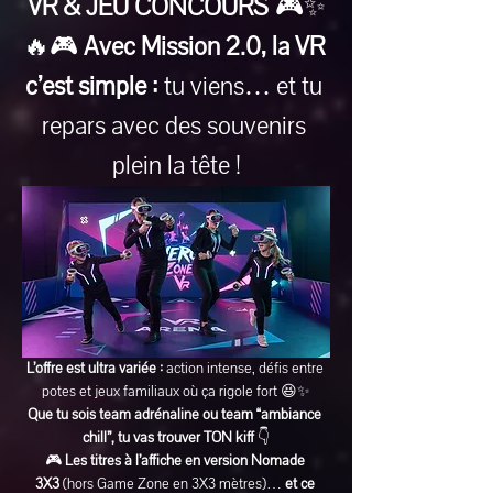
VR & JEU CONCOURS
 🎮✨
🔥🎮 
Avec Mission 2.0, la VR 
c’est simple :
 tu viens… et tu 
repars avec des souvenirs 
plein la tête !
L’offre est ultra variée :
 action intense, défis entre 
potes et jeux familiaux où ça rigole fort 😆✨
Que tu sois team adrénaline ou team “ambiance 
chill”, tu vas trouver TON kiff
 👇
🎮 
Les titres à l’affiche en version Nomade 
3X3
 (hors Game Zone en 3X3 mètres)… 
et ce 