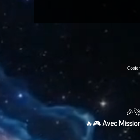
Gosier
🎉🚀
🔥🎮 
Avec Mission 