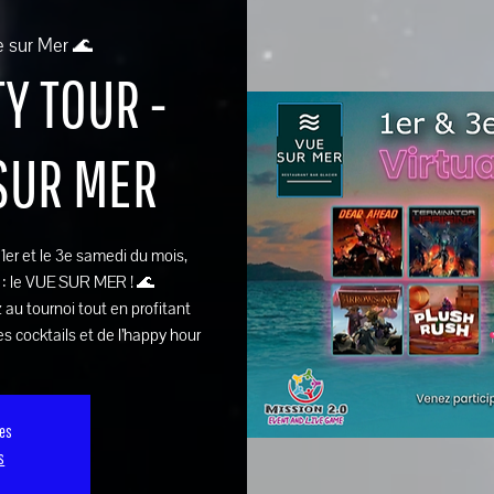
e sur Mer 🌊
Y TOUR -
 SUR MER
e 1er et le 3e samedi du mois,
 : le VUE SUR MER ! 🌊
 au tournoi tout en profitant
s cocktails et de l’happy hour
ses
s