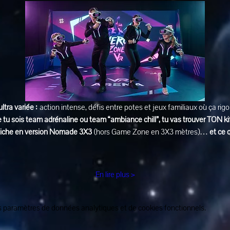
ultra variée :
 action intense, défis entre potes et jeux familiaux où ça rig
 tu sois team adrénaline ou team “ambiance chill”, tu vas trouver TON ki
affiche en version Nomade 3X3
 (hors Game Zone en 3X3 mètres)… 
et ce 
En lire plus >
 paramètres de données analytiques et de cookies fonctionnels.