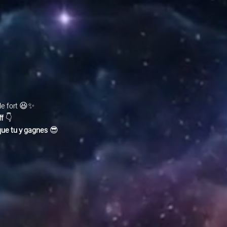
ole fort 😆✨
ff
 👇
que tu y gagnes
 😎