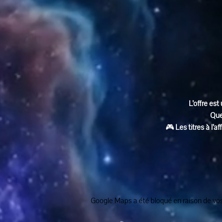
L’offre est 
Que
🎮 
Les titres à l’
Google Maps a été bloqué en raison de vos