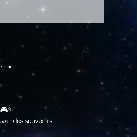
deloupe
 🎮✨
avec des souvenirs 