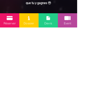
que tu y gagnes
 😎
En lire plus >
Réserver
Dossier
Devis
Event
Partager cet événement
Mission 2.0
Votre agence d’animations événementielles en Guadeloupe
Contact
: