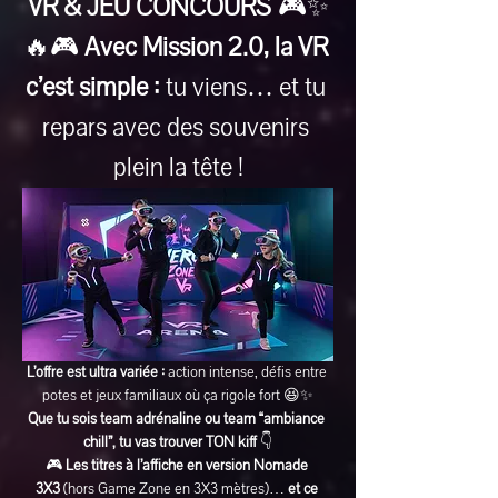
VR & JEU CONCOURS
 🎮✨
🔥🎮 
Avec Mission 2.0, la VR 
c’est simple :
 tu viens… et tu 
repars avec des souvenirs 
plein la tête !
L’offre est ultra variée :
 action intense, défis entre 
potes et jeux familiaux où ça rigole fort 😆✨
Que tu sois team adrénaline ou team “ambiance 
chill”, tu vas trouver TON kiff
 👇
🎮 
Les titres à l’affiche en version Nomade 
3X3
 (hors Game Zone en 3X3 mètres)… 
et ce 