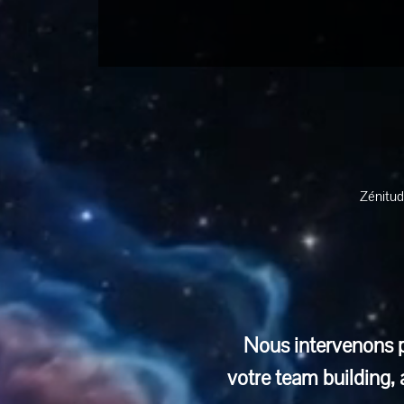
Zénitud
Nous intervenons pa
votre team building,