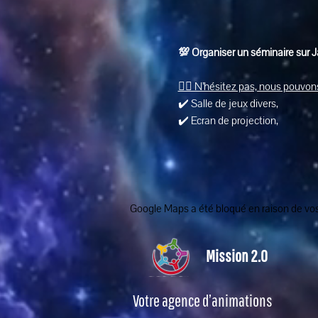
💯 Organiser un séminaire sur 
👉🏽 N’hésitez pas, nous pouvons
✔️ Salle de jeux divers, 
✔️ Ecran de projection, 
Google Maps a été bloqué en raison de vos
Mission 2.0
Votre agence d’animations