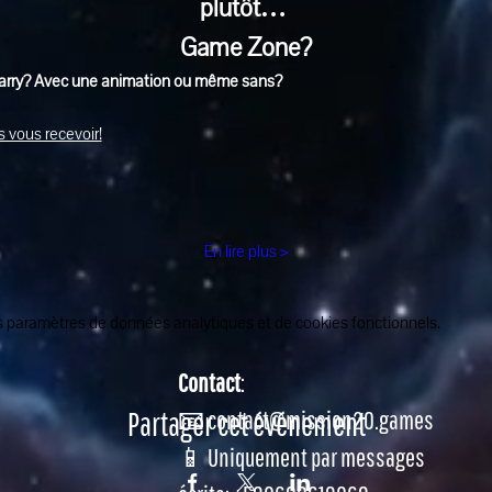
plutôt… 
Game Zone?
Jarry? Avec une animation ou même sans?
 vous recevoir!
En lire plus >
 paramètres de données analytiques et de cookies fonctionnels.
Contact
:
Partager cet événement
📧 contact@mission20.games
📱 Uniquement par messages