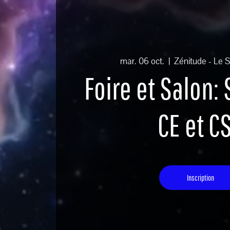
mar. 06 oct.
  |  
Zénitude - Le S
Foire et Salon:
CE et C
Inscription