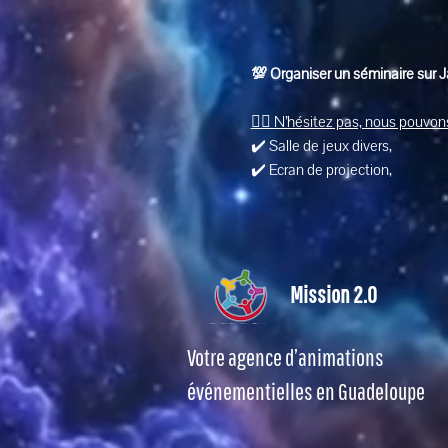
💯 Organiser un séminaire sur 
👉🏽 N’hésitez pas, nous pouvons
✔️ Salle de jeux divers, 
✔️ Ecran de projection, 
Mission 2.0
Votre agence d’animations
événementielles en Guadeloupe