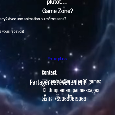
plutôt… 
Game Zone?
Jarry? Avec une animation ou même sans?
 vous recevoir!
En lire plus >
Contact
:
Partager cet événement
📧 contact@mission20.games
📱 Uniquement par messages
écrits: +590690619069