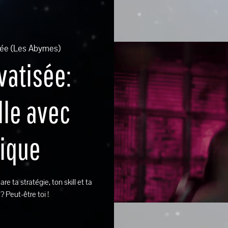
sée (Les Abymes)
vatisée:
lle avec
tique
re ta stratégie, ton skill et ta
Peut-être toi !