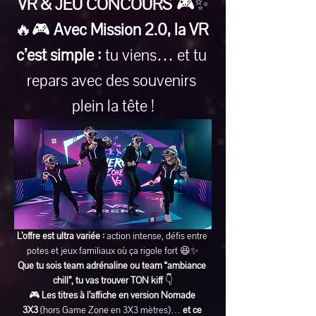
VR & JEU CONCOURS
 🎮✨
🔥🎮 
Avec Mission 2.0, la VR 
c’est simple :
 tu viens… et tu 
repars avec des souvenirs 
plein la tête !
L’offre est ultra variée :
 action intense, défis entre 
potes et jeux familiaux où ça rigole fort 😆✨
Que tu sois team adrénaline ou team “ambiance 
chill”, tu vas trouver TON kiff
 👇
🎮 
Les titres à l’affiche en version Nomade 
3X3
 (hors Game Zone en 3X3 mètres)… 
et ce 