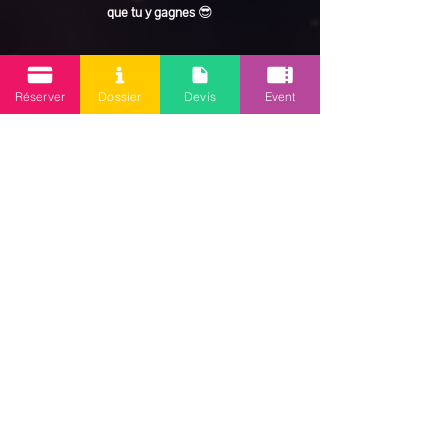
que tu y gagnes
 😎
En lire plus >
Réserver
Dossier
Devis
Event
Partager cet événement
Mission 2.0
Votre agence d’animations événementielles en Guadeloupe
Contact
: