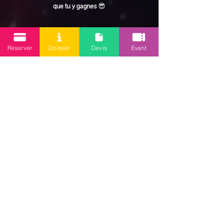
que tu y gagnes
 😎
En lire plus >
Réserver
Dossier
Devis
Event
Partager cet événement
Mission 2.0
Votre agence d’animations événementielles en Guadeloupe
Contact
: