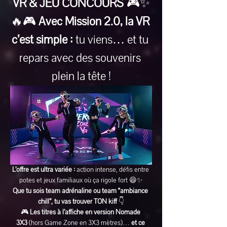
VR & JEU CONCOURS
 🎮✨
🔥🎮 
Avec Mission 2.0, la VR 
c’est simple :
 tu viens… et tu 
repars avec des souvenirs 
plein la tête !
L’offre est ultra variée :
 action intense, défis entre 
potes et jeux familiaux où ça rigole fort 😆✨
Que tu sois team adrénaline ou team “ambiance 
chill”, tu vas trouver TON kiff
 👇
🎮 
Les titres à l’affiche en version Nomade 
3X3
 (hors Game Zone en 3X3 mètres)… 
et ce 