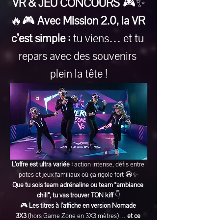
VR & JEU CONCOURS
 🎮✨
🔥🎮 
Avec Mission 2.0, la VR 
c’est simple :
 tu viens… et tu 
repars avec des souvenirs 
plein la tête !
L’offre est ultra variée :
 action intense, défis entre 
potes et jeux familiaux où ça rigole fort 😆✨
Que tu sois team adrénaline ou team “ambiance 
chill”, tu vas trouver TON kiff
 👇
🎮 
Les titres à l’affiche en version Nomade 
3X3
 (hors Game Zone en 3X3 mètres)… 
et ce 