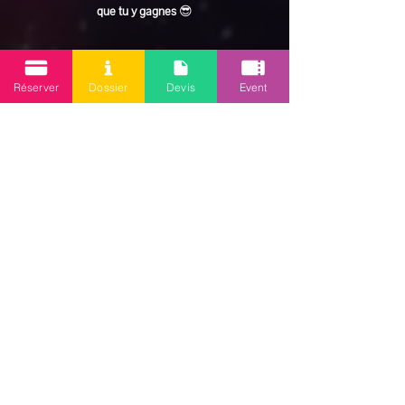
que tu y gagnes
 😎
En lire plus >
Réserver
Dossier
Devis
Event
Partager cet événement
Mission 2.0
Votre agence d’animations événementielles en Guadeloupe
Contact
: