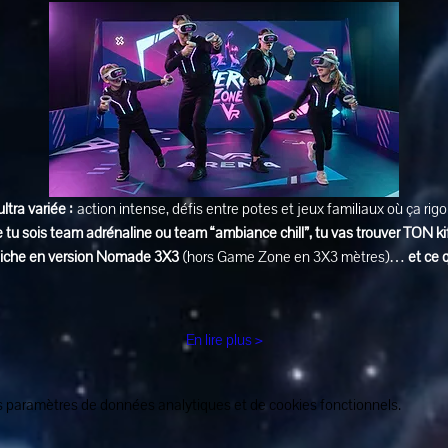
ultra variée :
 action intense, défis entre potes et jeux familiaux où ça rig
 tu sois team adrénaline ou team “ambiance chill”, tu vas trouver TON ki
affiche en version Nomade 3X3
 (hors Game Zone en 3X3 mètres)… 
et ce 
En lire plus >
 paramètres de données analytiques et de cookies fonctionnels.