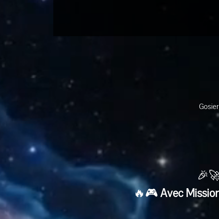
Gosier
🎉🚀
🔥🎮 
Avec Mission 