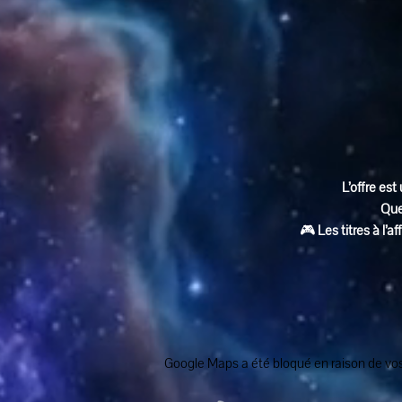
L’offre est 
Que
🎮 
Les titres à l’
Google Maps a été bloqué en raison de vos