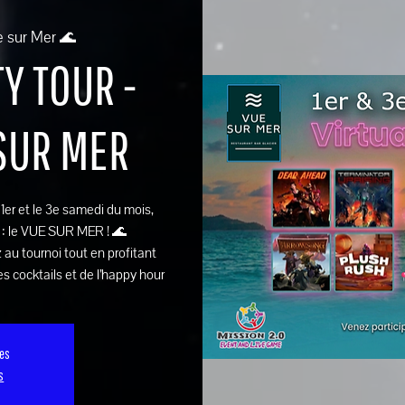
e sur Mer 🌊
Y TOUR -
 SUR MER
e 1er et le 3e samedi du mois,
 : le VUE SUR MER ! 🌊
 au tournoi tout en profitant
s cocktails et de l’happy hour
ses
s