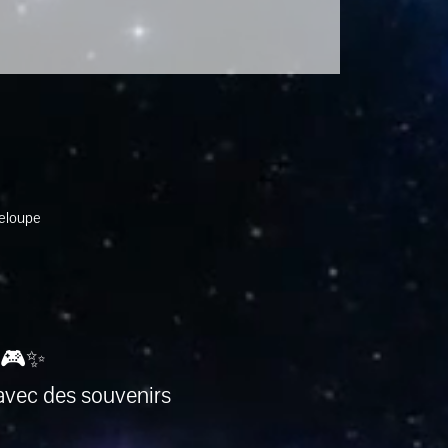
deloupe
 🎮✨
avec des souvenirs 