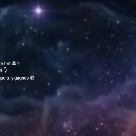
ole fort 😆✨
ff
 👇
que tu y gagnes
 😎