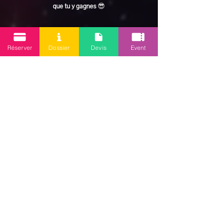
que tu y gagnes
 😎
En lire plus >
Réserver
Dossier
Devis
Event
Partager cet événement
Mission 2.0
Votre agence d’animations événementielles en Guadeloupe
Contact
: