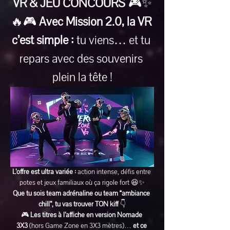
VR & JEU CONCOURS
 🎮✨
🔥🎮 
Avec Mission 2.0, la VR 
c’est simple :
 tu viens… et tu 
repars avec des souvenirs 
plein la tête !
L’offre est ultra variée :
 action intense, défis entre 
potes et jeux familiaux où ça rigole fort 😆✨
Que tu sois team adrénaline ou team “ambiance 
chill”, tu vas trouver TON kiff
 👇
🎮 
Les titres à l’affiche en version Nomade 
3X3
 (hors Game Zone en 3X3 mètres)… 
et ce 