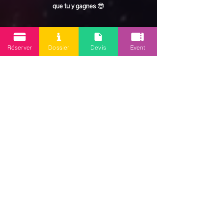
que tu y gagnes
 😎
En lire plus >
Réserver
Dossier
Devis
Event
Partager cet événement
Mission 2.0
Votre agence d’animations événementielles en Guadeloupe
Contact
: