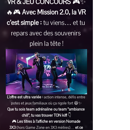
VR & JEU CONCOURS
 🎮✨
🔥🎮 
Avec Mission 2.0, la VR 
c’est simple :
 tu viens… et tu 
repars avec des souvenirs 
plein la tête !
L’offre est ultra variée :
 action intense, défis entre 
potes et jeux familiaux où ça rigole fort 😆✨
Que tu sois team adrénaline ou team “ambiance 
chill”, tu vas trouver TON kiff
 👇
🎮 
Les titres à l’affiche en version Nomade 
3X3
 (hors Game Zone en 3X3 mètres)… 
et ce 