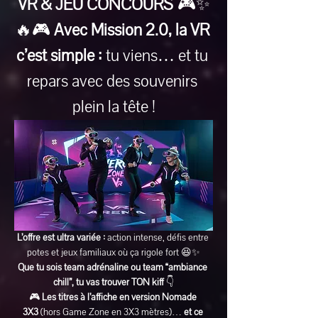
VR & JEU CONCOURS
 🎮✨
🔥🎮 
Avec Mission 2.0, la VR 
c’est simple :
 tu viens… et tu 
repars avec des souvenirs 
plein la tête !
L’offre est ultra variée :
 action intense, défis entre 
potes et jeux familiaux où ça rigole fort 😆✨
Que tu sois team adrénaline ou team “ambiance 
chill”, tu vas trouver TON kiff
 👇
🎮 
Les titres à l’affiche en version Nomade 
3X3
 (hors Game Zone en 3X3 mètres)… 
et ce 