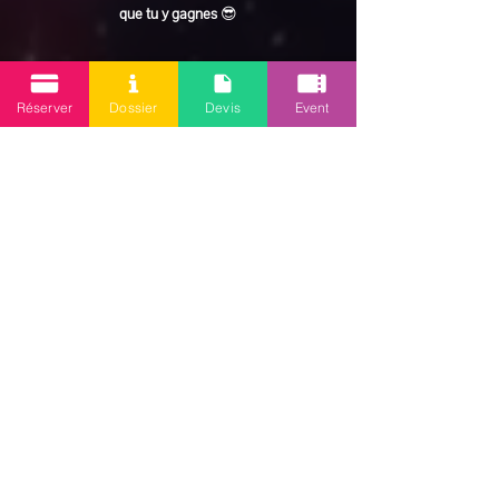
que tu y gagnes
 😎
En lire plus >
Réserver
Dossier
Devis
Event
Partager cet événement
Mission 2.0
Votre agence d’animations événementielles en Guadeloupe
Contact
: