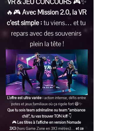
VR & JEU CONCOURS
 🎮✨
🔥🎮 
Avec Mission 2.0, la VR 
c’est simple :
 tu viens… et tu 
repars avec des souvenirs 
plein la tête !
L’offre est ultra variée :
 action intense, défis entre 
potes et jeux familiaux où ça rigole fort 😆✨
Que tu sois team adrénaline ou team “ambiance 
chill”, tu vas trouver TON kiff
 👇
🎮 
Les titres à l’affiche en version Nomade 
3X3
 (hors Game Zone en 3X3 mètres)… 
et ce 