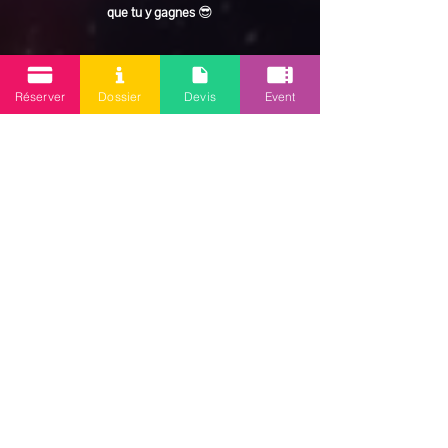
que tu y gagnes
 😎
En lire plus >
Réserver
Dossier
Devis
Event
Partager cet événement
Mission 2.0
Votre agence d’animations événementielles en Guadeloupe
Contact
: