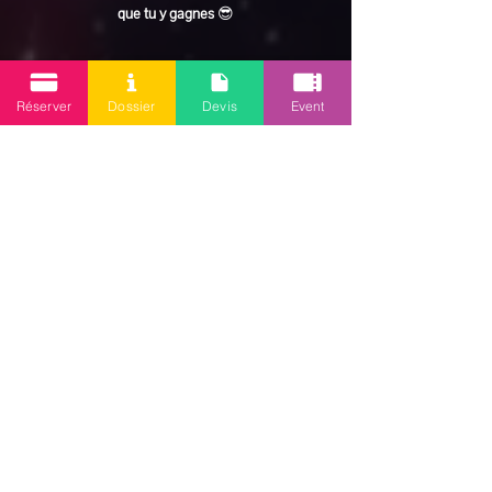
que tu y gagnes
 😎
En lire plus >
Réserver
Dossier
Devis
Event
Partager cet événement
Mission 2.0
Votre agence d’animations événementielles en Guadeloupe
Contact
: