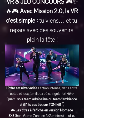
VR & JEU CONCOURS
 🎮✨
🔥🎮 
Avec Mission 2.0, la VR 
c’est simple :
 tu viens… et tu 
repars avec des souvenirs 
plein la tête !
L’offre est ultra variée :
 action intense, défis entre 
potes et jeux familiaux où ça rigole fort 😆✨
Que tu sois team adrénaline ou team “ambiance 
chill”, tu vas trouver TON kiff
 👇
🎮 
Les titres à l’affiche en version Nomade 
3X3
 (hors Game Zone en 3X3 mètres)… 
et ce 