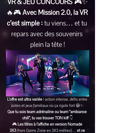
VR & JEU CONCOURS
 🎮✨
🔥🎮 
Avec Mission 2.0, la VR 
c’est simple :
 tu viens… et tu 
repars avec des souvenirs 
plein la tête !
L’offre est ultra variée :
 action intense, défis entre 
potes et jeux familiaux où ça rigole fort 😆✨
Que tu sois team adrénaline ou team “ambiance 
chill”, tu vas trouver TON kiff
 👇
🎮 
Les titres à l’affiche en version Nomade 
3X3
 (hors Game Zone en 3X3 mètres)… 
et ce 