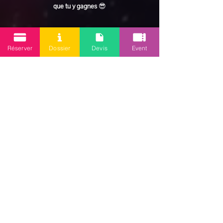
que tu y gagnes
 😎
En lire plus >
Réserver
Dossier
Devis
Event
Partager cet événement
Mission 2.0
Votre agence d’animations événementielles en Guadeloupe
Contact
: